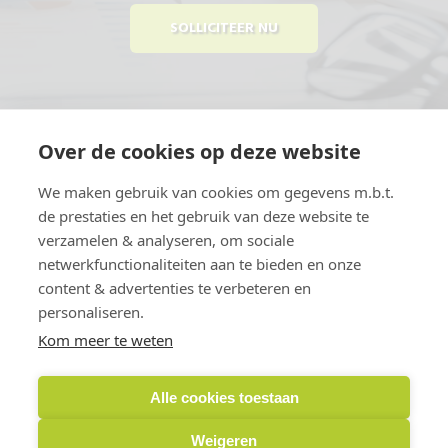
SOLLICITEER NU
Over de cookies op deze website
Website gemaakt door
DeMarktwijzer
We maken gebruik van cookies om gegevens m.b.t.
de prestaties en het gebruik van deze website te
verzamelen & analyseren, om sociale
netwerkfunctionaliteiten aan te bieden en onze
content & advertenties te verbeteren en
personaliseren.
Kom meer te weten
Adres:
Marktstraat 6
6101 HB Echt
Alle cookies toestaan
E-mail:
info@smeetsechtbv.nl
Weigeren