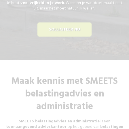
Je hebt
veel vrijheid in je werk
. Wanneer je wat doet maakt niet
uit, maar het moet natuurlijk wel af.
SOLLICITEER NU
Maak kennis met SMEETS
belastingadvies en
administratie
SMEETS belastingadvies en administratie
is een
toonaangevend advieskantoor
op het gebied van
belastingen