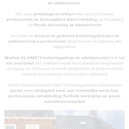
en administratie
.
Met onze
jarenlange ervaring
bieden wij onze klanten
professionele en betrouwbare dienstverlening
op het gebied
van
fiscale advisering en administratie
.
Ons team van
ervaren en gedreven belastingadviseurs en
administratieve professionals
staat klaar om te helpen bij alle
vraagstukken.
Werken bij SMEETS belastingadvies en administratie
biedt
tal
van voordelen
. Het weekend wordt bijvoorbeeld al vroeg ingezet
op vrijdag om 13:00uur en er wordt meegedacht als je bijvoorbeeld
vanwege privé redenen een keer bent verhinderd.
Verder staat een baan bij SMEETS belastingadvies en administratie
garant voor uitdagend werk
,
een vriendelijke werksfeer
,
professionele ontwikkeling
,
flexibele werktijden en goede
arbeidsvoorwaarden
.